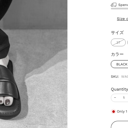
Spe
Size 
サイズ
37
カラー
BLACK
SKU:
WA0
Quantit
−
Only
1