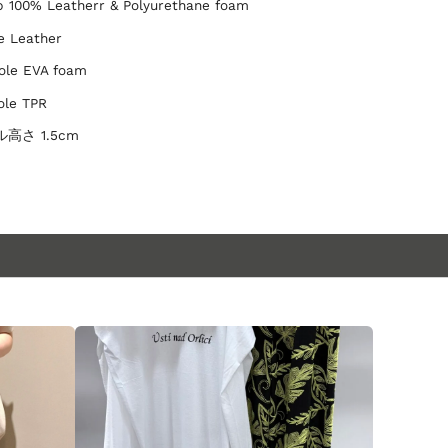
p 100% Leatherr & Polyurethane foam
le Leather
ole EVA foam
ole TPR
高さ 1.5cm