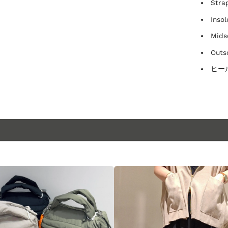
Stra
Inso
Mids
Outs
ヒール
STORE BLOG