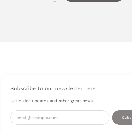
Clos
o our newsletter here
(esc)
ates and other great news.
Email
Subscribe