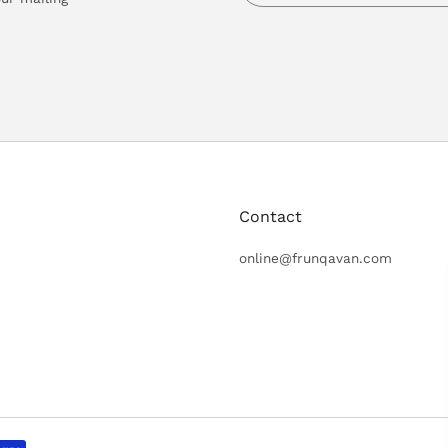
Contact
online@frunqavan.com
Subscribe t
Get online upd