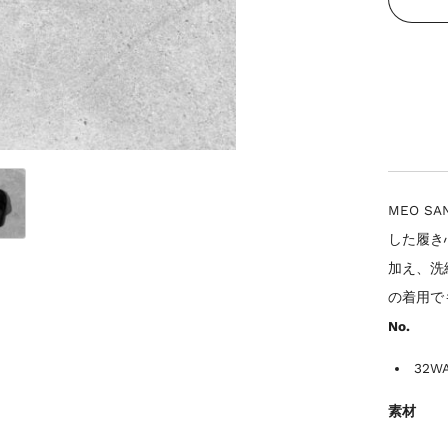
MEO 
した履き
加え、洗
の着用で
No.
32W
素材