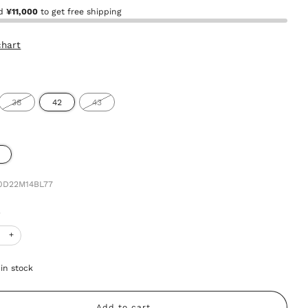
nd
¥11,000
to get free shipping
chart
38
42
43
D22M14BL77
y
+
in stock
Add to cart